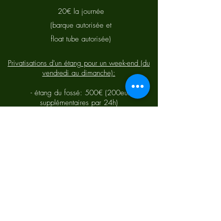
20€ la journée
(barque autorisée et
float tube autorisée)
Privatisations d'un étang pour un week-end (du
vendredi au dimanche):
- étang du fossé: 500€ (200euros
supplémentaires par 24h)
- étang du prémalvy: 350€ (150 euros
supplémentaires par 24h)
- étang de la marinerie: 450€ avec le chalet
(200 euros supplémentaires par 24h)
Privatisations de l'étang de la marinerie pour une
semaine (du samedi au samedi):
1200€
Tout acompte versé ne sera remboursable que
si nous sommes prévenue un mois avant la
session