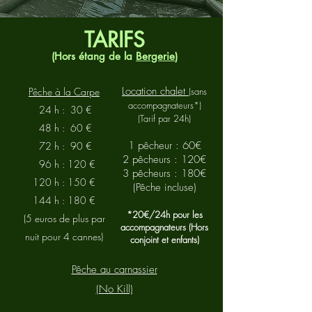
TARIFS
(Hors
étang de la
Bergerie
)
Location chalet
Pêche à la Carpe
(sans
accompagnateurs*)
24 h : 30 €
(Tarif par 24h)
48 h : 60 €
1 pêcheur : 60€
72 h : 90 €
2
pêcheurs : 120€
96 h : 120 €
3 pêcheurs : 180€
120 h : 150 €
(Pêche incluse)
144 h : 180 €
*20€/24h pour les
(5 euros de plus par
accompagnateurs (Hors
nuit pour 4 cannes)
conjoint et enfants)
Pêche au carnassier
(No Kill)