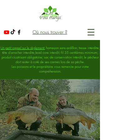
Où nous trouver ?
Un petit rappel sur le règlement:
hameçon sans ardillon; tresse interdite;
tête d'arracher interdite;lead core interdit; fil 35 centièmes minimum;
produit cicatrisant obligatoire; sac de conservation interdit; le pêcheur
doit rester à coté de ses cannes lors de sa pêche.
Les poissons et le propriétaire vous remercie pour votre
compréhension.