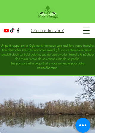
Où nous trouver ?
Un petit rappel sur le règlement:
hameçon sans ardillon; tresse interdite;
tête d'arracher interdite;lead core interdit; fil 35 centièmes minimum;
produit cicatrisant obligatoire; sac de conservation interdit; le pêcheur
doit rester à coté de ses cannes lors de sa pêche.
Les poissons et le propriétaire vous remercie pour votre
compréhension.