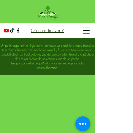
Où nous trouver ?
Un petit rappel sur le règlement:
hameçon sans ardillon; tresse interdite;
tête d'arracher interdite;lead core interdit; fil 35 centièmes minimum;
produit cicatrisant obligatoire; sac de conservation interdit; le pêcheur
doit rester à coté de ses cannes lors de sa pêche.
Les poissons et le propriétaire vous remercie pour votre
compréhension.